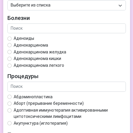
Болезни
Аденоиды
Аденокарцинома
Аденокарцинома желудка
Аденокарцинома кишки
Аденокарцинома легкого
Аденокарцинома матки
Процедуры
Аденома гипофиза
Аденома простаты
Аденома щитовидной железы
Абдоминопластика
Аденомиоз
Аборт (прерывание беременности)
Адентия
Адоптивная иммунотерапия активированными
Азооспермия
цитотоксическими лимфоцитами
Акне (угри)
Акупунктура (иглотерапия)
Алкоголизм
Аллерген-специфическая иммунотерапия (АСИТ)
Алкогольная депрессия