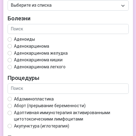
Болезни
Аденоиды
Аденокарцинома
Аденокарцинома желудка
Аденокарцинома кишки
Аденокарцинома легкого
Аденокарцинома матки
Процедуры
Аденома гипофиза
Аденома простаты
Аденома щитовидной железы
Абдоминопластика
Аденомиоз
Аборт (прерывание беременности)
Адентия
Адоптивная иммунотерапия активированными
Азооспермия
цитотоксическими лимфоцитами
Акне (угри)
Акупунктура (иглотерапия)
Алкоголизм
Аллерген-специфическая иммунотерапия (АСИТ)
Алкогольная депрессия