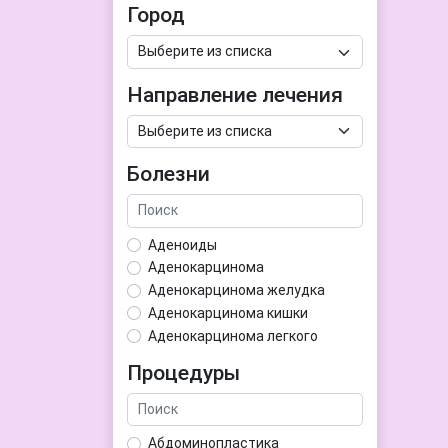
Город
Направление лечения
Болезни
Аденоиды
Аденокарцинома
Аденокарцинома желудка
Аденокарцинома кишки
Аденокарцинома легкого
Аденокарцинома матки
Процедуры
Аденома гипофиза
Аденома простаты
Аденома щитовидной железы
Абдоминопластика