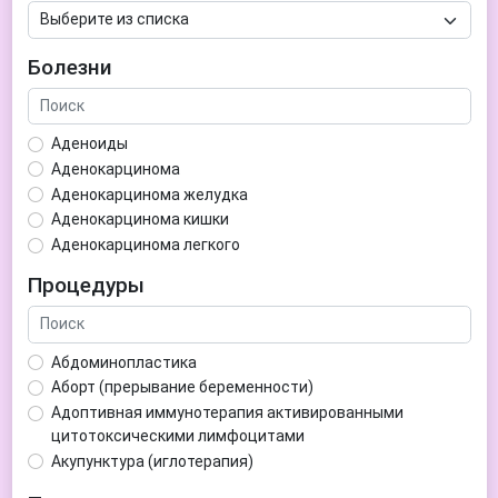
Болезни
Аденоиды
Аденокарцинома
Аденокарцинома желудка
Аденокарцинома кишки
Аденокарцинома легкого
Аденокарцинома матки
Процедуры
Аденома гипофиза
Аденома простаты
Аденома щитовидной железы
Абдоминопластика
Аденомиоз
Аборт (прерывание беременности)
Адентия
Адоптивная иммунотерапия активированными
Азооспермия
цитотоксическими лимфоцитами
Акне (угри)
Акупунктура (иглотерапия)
Алкоголизм
Аллерген-специфическая иммунотерапия (АСИТ)
Алкогольная депрессия