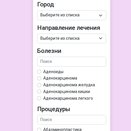
Город
Направление лечения
Болезни
Аденоиды
Аденокарцинома
Аденокарцинома желудка
Аденокарцинома кишки
Аденокарцинома легкого
Аденокарцинома матки
Процедуры
Аденома гипофиза
Аденома простаты
Аденома щитовидной железы
Абдоминопластика