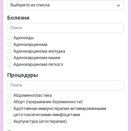
Болезни
Аденоиды
Аденокарцинома
Аденокарцинома желудка
Аденокарцинома кишки
Аденокарцинома легкого
Аденокарцинома матки
Процедуры
Аденома гипофиза
Аденома простаты
Аденома щитовидной железы
Абдоминопластика
Аденомиоз
Аборт (прерывание беременности)
Адентия
Адоптивная иммунотерапия активированными
Азооспермия
цитотоксическими лимфоцитами
Акне (угри)
Акупунктура (иглотерапия)
Алкоголизм
Аллерген-специфическая иммунотерапия (АСИТ)
Алкогольная депрессия