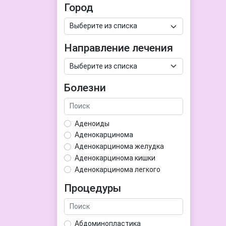
Город
Направление лечения
Болезни
Аденоиды
Аденокарцинома
Аденокарцинома желудка
Аденокарцинома кишки
Аденокарцинома легкого
Аденокарцинома матки
Процедуры
Аденома гипофиза
Аденома простаты
Аденома щитовидной железы
Абдоминопластика