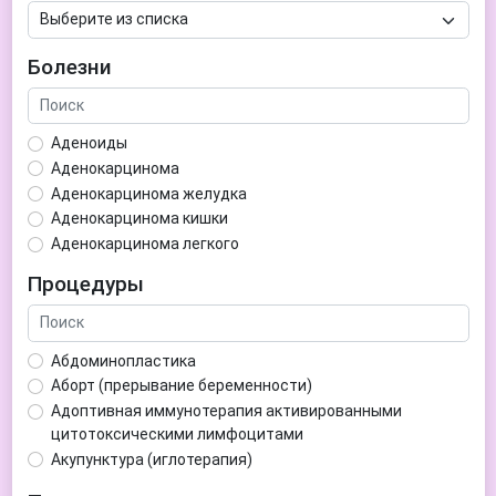
Болезни
Аденоиды
Аденокарцинома
Аденокарцинома желудка
Аденокарцинома кишки
Аденокарцинома легкого
Аденокарцинома матки
Процедуры
Аденома гипофиза
Аденома простаты
Аденома щитовидной железы
Абдоминопластика
Аденомиоз
Аборт (прерывание беременности)
Адентия
Адоптивная иммунотерапия активированными
Азооспермия
цитотоксическими лимфоцитами
Акне (угри)
Акупунктура (иглотерапия)
Алкоголизм
Аллерген-специфическая иммунотерапия (АСИТ)
Алкогольная депрессия