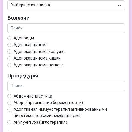
Болезни
Аденоиды
Аденокарцинома
Аденокарцинома желудка
Аденокарцинома кишки
Аденокарцинома легкого
Аденокарцинома матки
Процедуры
Аденома гипофиза
Аденома простаты
Аденома щитовидной железы
Абдоминопластика
Аденомиоз
Аборт (прерывание беременности)
Адентия
Адоптивная иммунотерапия активированными
Азооспермия
цитотоксическими лимфоцитами
Акне (угри)
Акупунктура (иглотерапия)
Алкоголизм
Аллерген-специфическая иммунотерапия (АСИТ)
Алкогольная депрессия