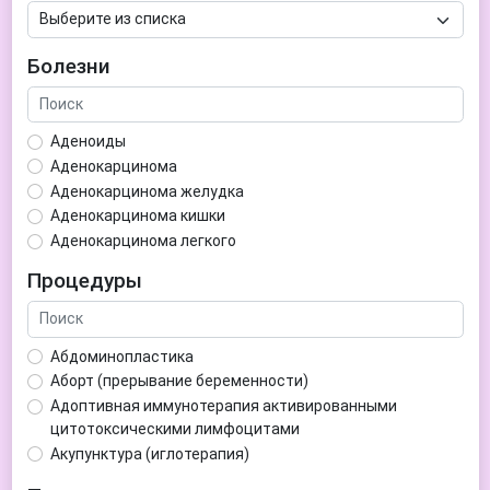
Болезни
Аденоиды
Аденокарцинома
Аденокарцинома желудка
Аденокарцинома кишки
Аденокарцинома легкого
Аденокарцинома матки
Процедуры
Аденома гипофиза
Аденома простаты
Аденома щитовидной железы
Абдоминопластика
Аденомиоз
Аборт (прерывание беременности)
Адентия
Адоптивная иммунотерапия активированными
Азооспермия
цитотоксическими лимфоцитами
Акне (угри)
Акупунктура (иглотерапия)
Алкоголизм
Аллерген-специфическая иммунотерапия (АСИТ)
Алкогольная депрессия