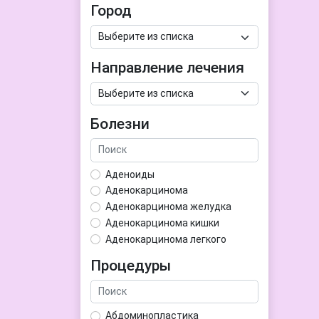
Город
Направление лечения
Болезни
Аденоиды
Аденокарцинома
Аденокарцинома желудка
Аденокарцинома кишки
Аденокарцинома легкого
Аденокарцинома матки
Процедуры
Аденома гипофиза
Аденома простаты
Аденома щитовидной железы
Абдоминопластика