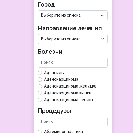
Город
Направление лечения
Болезни
Аденоиды
Аденокарцинома
Аденокарцинома желудка
Аденокарцинома кишки
Аденокарцинома легкого
Аденокарцинома матки
Процедуры
Аденома гипофиза
Аденома простаты
Аденома щитовидной железы
Абдоминопластика