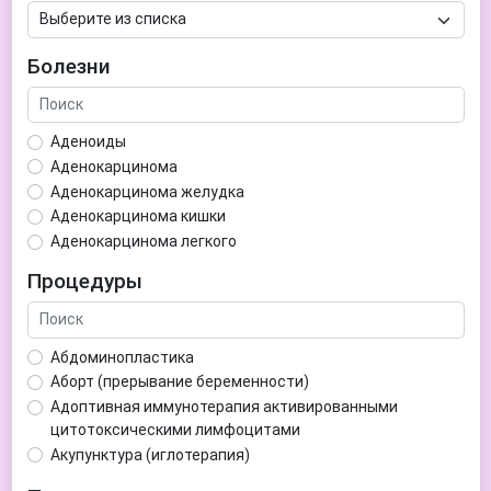
Болезни
Аденоиды
Аденокарцинома
Аденокарцинома желудка
Аденокарцинома кишки
Аденокарцинома легкого
Аденокарцинома матки
Процедуры
Аденома гипофиза
Аденома простаты
Аденома щитовидной железы
Абдоминопластика
Аденомиоз
Аборт (прерывание беременности)
Адентия
Адоптивная иммунотерапия активированными
Азооспермия
цитотоксическими лимфоцитами
Акне (угри)
Акупунктура (иглотерапия)
Алкоголизм
Аллерген-специфическая иммунотерапия (АСИТ)
Алкогольная депрессия