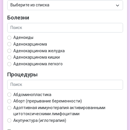
Болезни
Аденоиды
Аденокарцинома
Аденокарцинома желудка
Аденокарцинома кишки
Аденокарцинома легкого
Аденокарцинома матки
Процедуры
Аденома гипофиза
Аденома простаты
Аденома щитовидной железы
Абдоминопластика
Аденомиоз
Аборт (прерывание беременности)
Адентия
Адоптивная иммунотерапия активированными
Азооспермия
цитотоксическими лимфоцитами
Акне (угри)
Акупунктура (иглотерапия)
Алкоголизм
Аллерген-специфическая иммунотерапия (АСИТ)
Алкогольная депрессия