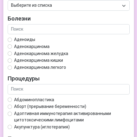
Болезни
Аденоиды
Аденокарцинома
Аденокарцинома желудка
Аденокарцинома кишки
Аденокарцинома легкого
Аденокарцинома матки
Процедуры
Аденома гипофиза
Аденома простаты
Аденома щитовидной железы
Абдоминопластика
Аденомиоз
Аборт (прерывание беременности)
Адентия
Адоптивная иммунотерапия активированными
Азооспермия
цитотоксическими лимфоцитами
Акне (угри)
Акупунктура (иглотерапия)
Алкоголизм
Аллерген-специфическая иммунотерапия (АСИТ)
Алкогольная депрессия