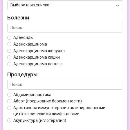
Болезни
Аденоиды
Аденокарцинома
Аденокарцинома желудка
Аденокарцинома кишки
Аденокарцинома легкого
Аденокарцинома матки
Процедуры
Аденома гипофиза
Аденома простаты
Аденома щитовидной железы
Абдоминопластика
Аденомиоз
Аборт (прерывание беременности)
Адентия
Адоптивная иммунотерапия активированными
Азооспермия
цитотоксическими лимфоцитами
Акне (угри)
Акупунктура (иглотерапия)
Алкоголизм
Аллерген-специфическая иммунотерапия (АСИТ)
Алкогольная депрессия