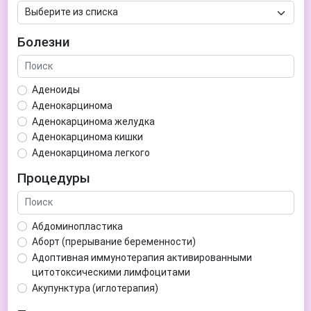
Болезни
Аденоиды
Аденокарцинома
Аденокарцинома желудка
Аденокарцинома кишки
Аденокарцинома легкого
Аденокарцинома матки
Процедуры
Аденома гипофиза
Аденома простаты
Аденома щитовидной железы
Абдоминопластика
Аденомиоз
Аборт (прерывание беременности)
Адентия
Адоптивная иммунотерапия активированными
Азооспермия
цитотоксическими лимфоцитами
Акне (угри)
Акупунктура (иглотерапия)
Алкоголизм
Аллерген-специфическая иммунотерапия (АСИТ)
Алкогольная депрессия