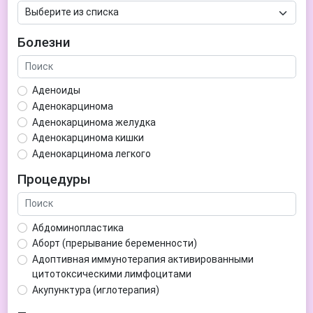
Болезни
Аденоиды
Аденокарцинома
Аденокарцинома желудка
Аденокарцинома кишки
Аденокарцинома легкого
Аденокарцинома матки
Процедуры
Аденома гипофиза
Аденома простаты
Аденома щитовидной железы
Абдоминопластика
Аденомиоз
Аборт (прерывание беременности)
Адентия
Адоптивная иммунотерапия активированными
Азооспермия
цитотоксическими лимфоцитами
Акне (угри)
Акупунктура (иглотерапия)
Алкоголизм
Аллерген-специфическая иммунотерапия (АСИТ)
Алкогольная депрессия