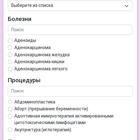
Болезни
Аденоиды
Аденокарцинома
Аденокарцинома желудка
Аденокарцинома кишки
Аденокарцинома легкого
Аденокарцинома матки
Процедуры
Аденома гипофиза
Аденома простаты
Аденома щитовидной железы
Абдоминопластика
Аденомиоз
Аборт (прерывание беременности)
Адентия
Адоптивная иммунотерапия активированными
Азооспермия
цитотоксическими лимфоцитами
Акне (угри)
Акупунктура (иглотерапия)
Алкоголизм
Аллерген-специфическая иммунотерапия (АСИТ)
Алкогольная депрессия