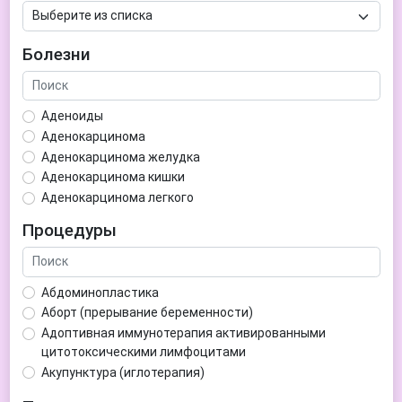
Болезни
Аденоиды
Аденокарцинома
Аденокарцинома желудка
Аденокарцинома кишки
Аденокарцинома легкого
Аденокарцинома матки
Процедуры
Аденома гипофиза
Аденома простаты
Аденома щитовидной железы
Абдоминопластика
Аденомиоз
Аборт (прерывание беременности)
Адентия
Адоптивная иммунотерапия активированными
Азооспермия
цитотоксическими лимфоцитами
Акне (угри)
Акупунктура (иглотерапия)
Алкоголизм
Аллерген-специфическая иммунотерапия (АСИТ)
Алкогольная депрессия