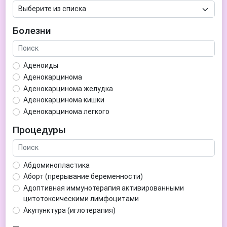
Болезни
Аденоиды
Аденокарцинома
Аденокарцинома желудка
Аденокарцинома кишки
Аденокарцинома легкого
Аденокарцинома матки
Процедуры
Аденома гипофиза
Аденома простаты
Аденома щитовидной железы
Абдоминопластика
Аденомиоз
Аборт (прерывание беременности)
Адентия
Адоптивная иммунотерапия активированными
Азооспермия
цитотоксическими лимфоцитами
Акне (угри)
Акупунктура (иглотерапия)
Алкоголизм
Аллерген-специфическая иммунотерапия (АСИТ)
Алкогольная депрессия