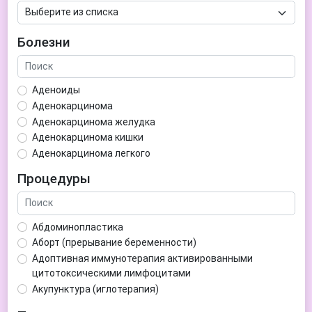
Болезни
Аденоиды
Аденокарцинома
Аденокарцинома желудка
Аденокарцинома кишки
Аденокарцинома легкого
Аденокарцинома матки
Процедуры
Аденома гипофиза
Аденома простаты
Аденома щитовидной железы
Абдоминопластика
Аденомиоз
Аборт (прерывание беременности)
Адентия
Адоптивная иммунотерапия активированными
Азооспермия
цитотоксическими лимфоцитами
Акне (угри)
Акупунктура (иглотерапия)
Алкоголизм
Аллерген-специфическая иммунотерапия (АСИТ)
Алкогольная депрессия