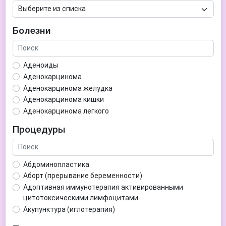
Болезни
Аденоиды
Аденокарцинома
Аденокарцинома желудка
Аденокарцинома кишки
Аденокарцинома легкого
Аденокарцинома матки
Процедуры
Аденома гипофиза
Аденома простаты
Аденома щитовидной железы
Абдоминопластика
Аденомиоз
Аборт (прерывание беременности)
Адентия
Адоптивная иммунотерапия активированными
Азооспермия
цитотоксическими лимфоцитами
Акне (угри)
Акупунктура (иглотерапия)
Алкоголизм
Аллерген-специфическая иммунотерапия (АСИТ)
Алкогольная депрессия