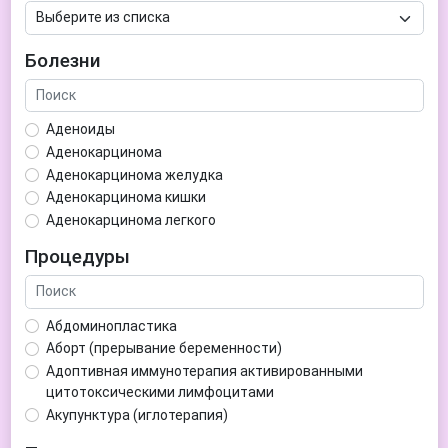
Болезни
Аденоиды
Аденокарцинома
Аденокарцинома желудка
Аденокарцинома кишки
Аденокарцинома легкого
Аденокарцинома матки
Процедуры
Аденома гипофиза
Аденома простаты
Аденома щитовидной железы
Абдоминопластика
Аденомиоз
Аборт (прерывание беременности)
Адентия
Адоптивная иммунотерапия активированными
Азооспермия
цитотоксическими лимфоцитами
Акне (угри)
Акупунктура (иглотерапия)
Алкоголизм
Аллерген-специфическая иммунотерапия (АСИТ)
Алкогольная депрессия