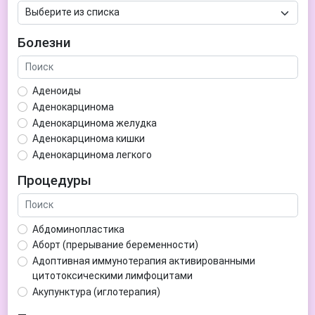
Болезни
Аденоиды
Аденокарцинома
Аденокарцинома желудка
Аденокарцинома кишки
Аденокарцинома легкого
Аденокарцинома матки
Процедуры
Аденома гипофиза
Аденома простаты
Аденома щитовидной железы
Абдоминопластика
Аденомиоз
Аборт (прерывание беременности)
Адентия
Адоптивная иммунотерапия активированными
Азооспермия
цитотоксическими лимфоцитами
Акне (угри)
Акупунктура (иглотерапия)
Алкоголизм
Аллерген-специфическая иммунотерапия (АСИТ)
Алкогольная депрессия