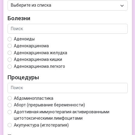
Болезни
Аденоиды
Аденокарцинома
Аденокарцинома желудка
Аденокарцинома кишки
Аденокарцинома легкого
Аденокарцинома матки
Процедуры
Аденома гипофиза
Аденома простаты
Аденома щитовидной железы
Абдоминопластика
Аденомиоз
Аборт (прерывание беременности)
Адентия
Адоптивная иммунотерапия активированными
Азооспермия
цитотоксическими лимфоцитами
Акне (угри)
Акупунктура (иглотерапия)
Алкоголизм
Аллерген-специфическая иммунотерапия (АСИТ)
Алкогольная депрессия