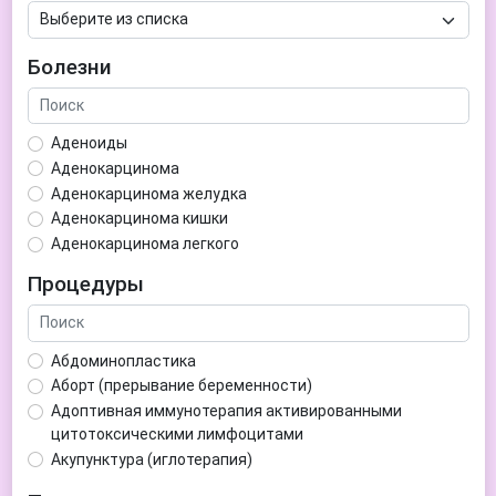
Болезни
Аденоиды
Аденокарцинома
Аденокарцинома желудка
Аденокарцинома кишки
Аденокарцинома легкого
Аденокарцинома матки
Процедуры
Аденома гипофиза
Аденома простаты
Аденома щитовидной железы
Абдоминопластика
Аденомиоз
Аборт (прерывание беременности)
Адентия
Адоптивная иммунотерапия активированными
Азооспермия
цитотоксическими лимфоцитами
Акне (угри)
Акупунктура (иглотерапия)
Алкоголизм
Аллерген-специфическая иммунотерапия (АСИТ)
Алкогольная депрессия