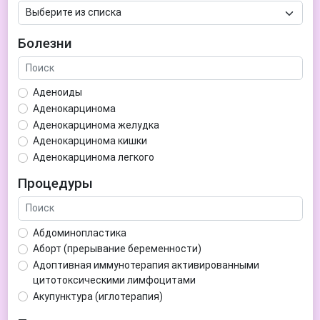
Болезни
Аденоиды
Аденокарцинома
Аденокарцинома желудка
Аденокарцинома кишки
Аденокарцинома легкого
Аденокарцинома матки
Процедуры
Аденома гипофиза
Аденома простаты
Аденома щитовидной железы
Абдоминопластика
Аденомиоз
Аборт (прерывание беременности)
Адентия
Адоптивная иммунотерапия активированными
Азооспермия
цитотоксическими лимфоцитами
Акне (угри)
Акупунктура (иглотерапия)
Алкоголизм
Аллерген-специфическая иммунотерапия (АСИТ)
Алкогольная депрессия