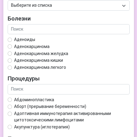
Болезни
Аденоиды
Аденокарцинома
Аденокарцинома желудка
Аденокарцинома кишки
Аденокарцинома легкого
Аденокарцинома матки
Процедуры
Аденома гипофиза
Аденома простаты
Аденома щитовидной железы
Абдоминопластика
Аденомиоз
Аборт (прерывание беременности)
Адентия
Адоптивная иммунотерапия активированными
Азооспермия
цитотоксическими лимфоцитами
Акне (угри)
Акупунктура (иглотерапия)
Алкоголизм
Аллерген-специфическая иммунотерапия (АСИТ)
Алкогольная депрессия