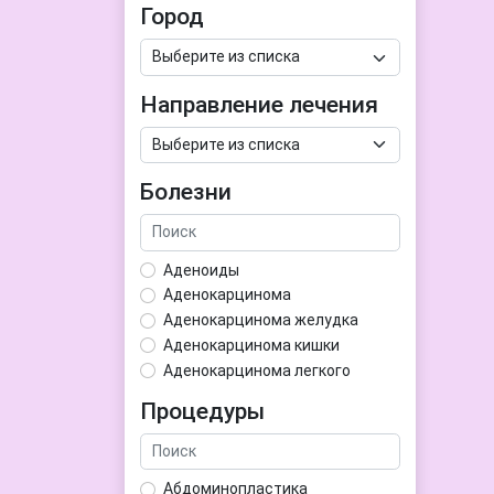
Город
Направление лечения
Болезни
Аденоиды
Аденокарцинома
Аденокарцинома желудка
Аденокарцинома кишки
Аденокарцинома легкого
Аденокарцинома матки
Процедуры
Аденома гипофиза
Аденома простаты
Аденома щитовидной железы
Абдоминопластика