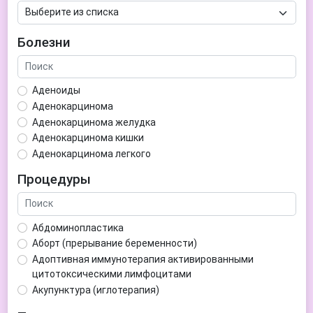
Болезни
Аденоиды
Аденокарцинома
Аденокарцинома желудка
Аденокарцинома кишки
Аденокарцинома легкого
Аденокарцинома матки
Процедуры
Аденома гипофиза
Аденома простаты
Аденома щитовидной железы
Абдоминопластика
Аденомиоз
Аборт (прерывание беременности)
Адентия
Адоптивная иммунотерапия активированными
Азооспермия
цитотоксическими лимфоцитами
Акне (угри)
Акупунктура (иглотерапия)
Алкоголизм
Аллерген-специфическая иммунотерапия (АСИТ)
Алкогольная депрессия