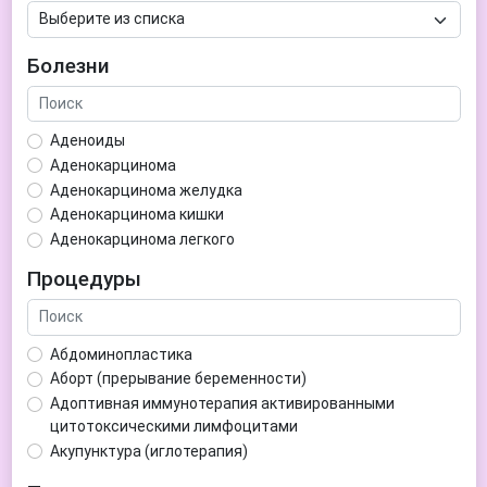
Болезни
Аденоиды
Аденокарцинома
Аденокарцинома желудка
Аденокарцинома кишки
Аденокарцинома легкого
Аденокарцинома матки
Процедуры
Аденома гипофиза
Аденома простаты
Аденома щитовидной железы
Абдоминопластика
Аденомиоз
Аборт (прерывание беременности)
Адентия
Адоптивная иммунотерапия активированными
Азооспермия
цитотоксическими лимфоцитами
Акне (угри)
Акупунктура (иглотерапия)
Алкоголизм
Аллерген-специфическая иммунотерапия (АСИТ)
Алкогольная депрессия