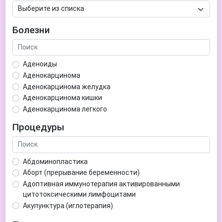
Болезни
Аденоиды
Аденокарцинома
Аденокарцинома желудка
Аденокарцинома кишки
Аденокарцинома легкого
Аденокарцинома матки
Процедуры
Аденома гипофиза
Аденома простаты
Аденома щитовидной железы
Абдоминопластика
Аденомиоз
Аборт (прерывание беременности)
Адентия
Адоптивная иммунотерапия активированными
Азооспермия
цитотоксическими лимфоцитами
Акне (угри)
Акупунктура (иглотерапия)
Алкоголизм
Аллерген-специфическая иммунотерапия (АСИТ)
Алкогольная депрессия