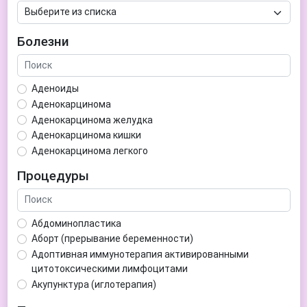
Болезни
Аденоиды
Аденокарцинома
Аденокарцинома желудка
Аденокарцинома кишки
Аденокарцинома легкого
Аденокарцинома матки
Процедуры
Аденома гипофиза
Аденома простаты
Аденома щитовидной железы
Абдоминопластика
Аденомиоз
Аборт (прерывание беременности)
Адентия
Адоптивная иммунотерапия активированными
Азооспермия
цитотоксическими лимфоцитами
Акне (угри)
Акупунктура (иглотерапия)
Алкоголизм
Аллерген-специфическая иммунотерапия (АСИТ)
Алкогольная депрессия