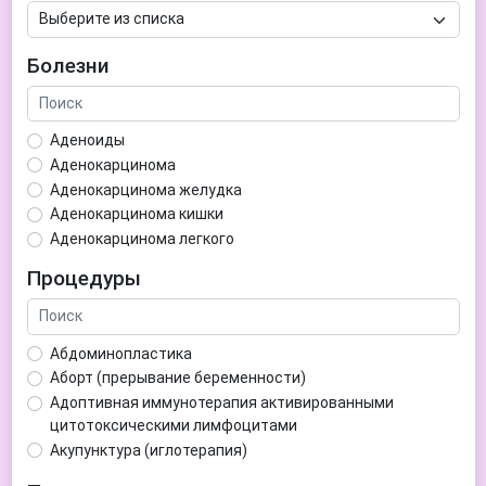
Болезни
Аденоиды
Аденокарцинома
Аденокарцинома желудка
Аденокарцинома кишки
Аденокарцинома легкого
Аденокарцинома матки
Процедуры
Аденома гипофиза
Аденома простаты
Аденома щитовидной железы
Абдоминопластика
Аденомиоз
Аборт (прерывание беременности)
Адентия
Адоптивная иммунотерапия активированными
Азооспермия
цитотоксическими лимфоцитами
Акне (угри)
Акупунктура (иглотерапия)
Алкоголизм
Аллерген-специфическая иммунотерапия (АСИТ)
Алкогольная депрессия