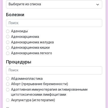
Болезни
Аденоиды
Аденокарцинома
Аденокарцинома желудка
Аденокарцинома кишки
Аденокарцинома легкого
Аденокарцинома матки
Процедуры
Аденома гипофиза
Аденома простаты
Аденома щитовидной железы
Абдоминопластика
Аденомиоз
Аборт (прерывание беременности)
Адентия
Адоптивная иммунотерапия активированными
Азооспермия
цитотоксическими лимфоцитами
Акне (угри)
Акупунктура (иглотерапия)
Алкоголизм
Аллерген-специфическая иммунотерапия (АСИТ)
Алкогольная депрессия