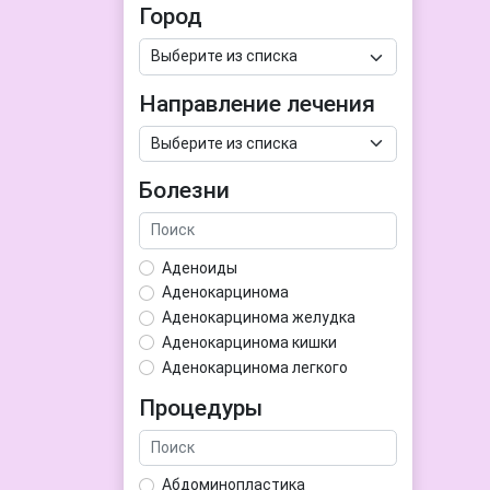
Город
Направление лечения
Болезни
Аденоиды
Аденокарцинома
Аденокарцинома желудка
Аденокарцинома кишки
Аденокарцинома легкого
Аденокарцинома матки
Процедуры
Аденома гипофиза
Аденома простаты
Аденома щитовидной железы
Абдоминопластика