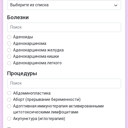
Болезни
Аденоиды
Аденокарцинома
Аденокарцинома желудка
Аденокарцинома кишки
Аденокарцинома легкого
Аденокарцинома матки
Процедуры
Аденома гипофиза
Аденома простаты
Аденома щитовидной железы
Абдоминопластика
Аденомиоз
Аборт (прерывание беременности)
Адентия
Адоптивная иммунотерапия активированными
Азооспермия
цитотоксическими лимфоцитами
Акне (угри)
Акупунктура (иглотерапия)
Алкоголизм
Аллерген-специфическая иммунотерапия (АСИТ)
Алкогольная депрессия