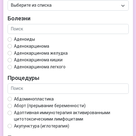
Болезни
Аденоиды
Аденокарцинома
Аденокарцинома желудка
Аденокарцинома кишки
Аденокарцинома легкого
Аденокарцинома матки
Процедуры
Аденома гипофиза
Аденома простаты
Аденома щитовидной железы
Абдоминопластика
Аденомиоз
Аборт (прерывание беременности)
Адентия
Адоптивная иммунотерапия активированными
Азооспермия
цитотоксическими лимфоцитами
Акне (угри)
Акупунктура (иглотерапия)
Алкоголизм
Аллерген-специфическая иммунотерапия (АСИТ)
Алкогольная депрессия