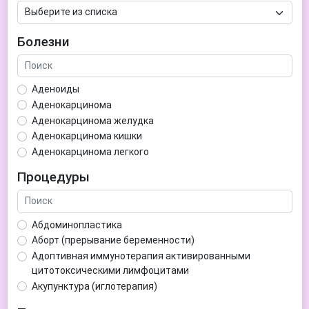
Болезни
Аденоиды
Аденокарцинома
Аденокарцинома желудка
Аденокарцинома кишки
Аденокарцинома легкого
Аденокарцинома матки
Процедуры
Аденома гипофиза
Аденома простаты
Аденома щитовидной железы
Абдоминопластика
Аденомиоз
Аборт (прерывание беременности)
Адентия
Адоптивная иммунотерапия активированными
Азооспермия
цитотоксическими лимфоцитами
Акне (угри)
Акупунктура (иглотерапия)
Алкоголизм
Аллерген-специфическая иммунотерапия (АСИТ)
Алкогольная депрессия