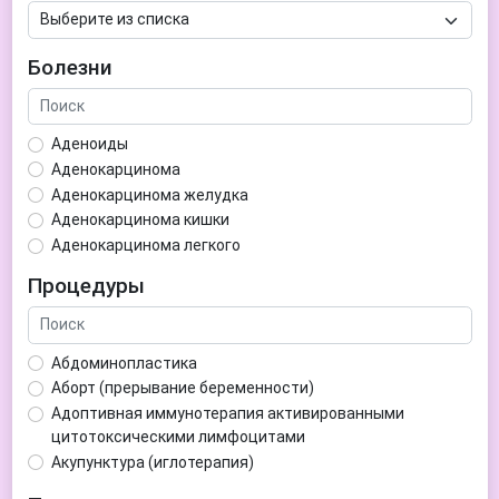
Болезни
Аденоиды
Аденокарцинома
Аденокарцинома желудка
Аденокарцинома кишки
Аденокарцинома легкого
Аденокарцинома матки
Процедуры
Аденома гипофиза
Аденома простаты
Аденома щитовидной железы
Абдоминопластика
Аденомиоз
Аборт (прерывание беременности)
Адентия
Адоптивная иммунотерапия активированными
Азооспермия
цитотоксическими лимфоцитами
Акне (угри)
Акупунктура (иглотерапия)
Алкоголизм
Аллерген-специфическая иммунотерапия (АСИТ)
Алкогольная депрессия