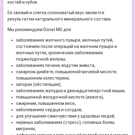
костей и зубов.
Её свежий и слегка солоноватый вкус является
результатом натурального минерального состава.
Мы рекомендуем Donat MG для:
заболеваниях желчного пузыря, желчных путей,
состояниях после операций на желчном пузыре и
желчных путях, хронических заболеваниях
поджелудочной железы,
заболеваниях печени, вздутии живота,
сахарном диабете, повышенной мочевой кислоте,
повышенном холестерине,
запорах (обстипация),
заболеваниях желудка и двенадцатиперстной кишки,
повышенной желудочной кислоте (изжога),
ожирении, повышенном весе,
заболеваниях сердца и сосудов,
для улучшения самочувствия у здоровых людей,
нервных заболеваниях (стресс), головных болях,
мигренях,
дефиците магния и повышенной потребности в магнии