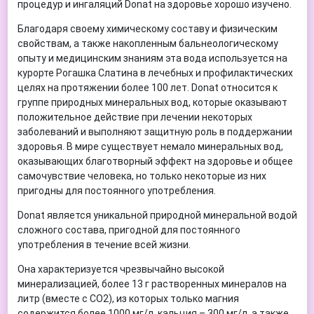
процедур и ингаляций Donat на здоровье хорошо изучено.
Благодаря своему химическому составу и физическим
свойствам, а также накопленным бальнеологическому
опыту и медицинским знаниям эта вода используется на
курорте Рогашка Слатина в лечебных и профилактических
целях на протяжении более 100 лет. Donat относится к
группе природных минеральных вод, которые оказывают
положительное действие при лечении некоторых
заболеваний и выполняют защитную роль в поддержании
здоровья. В мире существует немало минеральных вод,
оказывающих благотворный эффект на здоровье и общее
самочувствие человека, но только некоторые из них
пригодны для постоянного употребления.
Donat является уникальной природной минеральной водой
сложного состава, пригодной для постоянного
употребления в течение всей жизни.
Она характеризуется чрезвычайно высокой
минерализацией, более 13 г растворенных минералов на
литр (вместе с СО2), из которых только магния
содержится более 1000 мг/л, кальция – 300 мг/л, а также