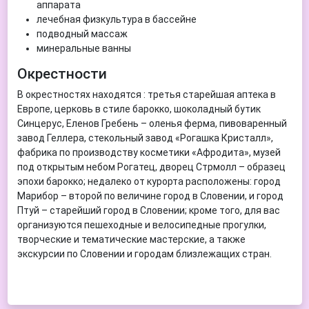
аппарата
лечебная физкультура в бассейне
подводный массаж
минеральные ванны
Окрестности
В окрестностях находятся : третья старейшая аптека в
Европе, церковь в стиле барокко, шоколадный бутик
Синцерус, Еленов Гребень – оленья ферма, пивоваренный
завод Геллера, стекольный завод «Рогашка Кристалл»,
фабрика по производству косметики «Афродита», музей
под открытым небом Рогатец, дворец Стрмолл – образец
эпохи барокко; недалеко от курорта расположены: город
Марибор – второй по величине город в Словении, и город
Птуй – старейший город в Словении; кроме того, для вас
организуются пешеходные и велосипедные прогулки,
творческие и тематические мастерские, а также
экскурсии по Словении и городам близлежащих стран.