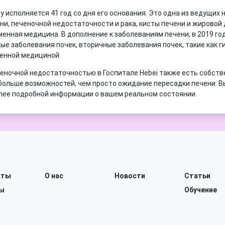
оду исполняется 41 год со дня его основания. Это одна из ведущ
и, печеночной недостаточности и рака, кисты печени и жировой 
енная медицина. В дополнение к заболеваниям печени, в 2019 го
ные заболевания почек, вторичные заболевания почек, такие как 
менной медициной.
ченочной недостаточностью в Госпитале Hebei также есть собств
больше возможностей, чем просто ожидание пересадки печени. 
лее подробной информации о вашем реальном состоянии.
кты
О нас
Новости
Статьи
ы
Обучение