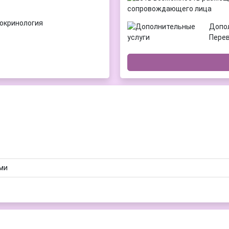
докринология
Допол
Пере
ми