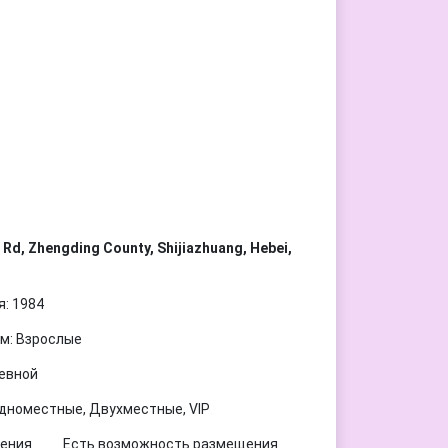
d, Zhengding County, Shijiazhuang, Hebei,
я: 1984
м: Взрослые
евной
дноместные, Двухместные, VIP
Есть возможность размещения