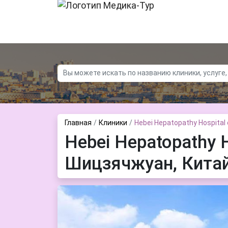
Контакты
О нас
Новости
Главная
Клиники
Hebei Hepatopathy Hospital 
Hebei Hepatopathy Ho
Шицзячжуан, Кита