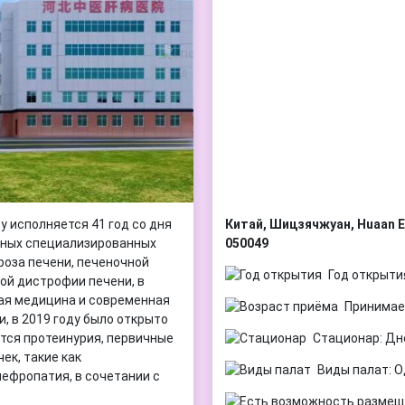
ду исполняется 41 год со дня
Китай, Шицзячжуан, Huaan E R
льных специализированных
050049
роза печени, печеночной
Год открыти
ой дистрофии печени, в
ая медицина и современная
Принимае
, в 2019 году было открыто
ется протеинурия, первичные
Стационар: Дн
ек, такие как
Виды палат: О
ефропатия, в сочетании с