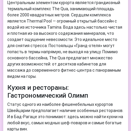
Центральным элементом курорта является грандиозный
термальный комплекс The Qua, занимающий площадь
более 2000 квадратных метров. Сердцем комплекса
является Thermal Pool — огромный открытый бассейн с
водой из источника Tamina. Вода здесь настолько чистая
и плотная из-за высокого содержания минералов, что
создает ощущение невесомости. Это идеальное место
для снятия стресса. Постояльцы «Гранд-отеля» могут
попасть в термы напрямую, не выходя на улицу. Помимо
основного бассейна, The Qua предлагает множество
других возможностей: от десятков кабинетов для
массажа до современного фитнес-центра с панорамным
видом на горы.
Кухня и рестораны:
Гастрономический Олимп
Статус одного из наиболее фешенебельных курортов
Швейцарии предполагает наличие особенных ресторанов.
И в Бад-Рагаце это понимают: здесь можно найти кухни на
любой вкус, самых модных шеф-поваров и самые богатые
карты вин.