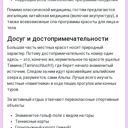
Помимо классической медицины, гостям предлагаются
ингаляции, китайская медицина (включая акупунктуру), а
также всевозможные спа-программы красоты для лица и
тела.
Досуг и достопримечательности
Большая часть местных красот носит природный
характер. Потому достопримечательность номер один
здесь — это, конечно же, изумительное по красоте ущелье
Тамина (Taminschlucht), где берет начало знаменитый
источник. Следом за ним идут красивейшие альпийские
озера и, разумеется, сами Альпы. Лучше всего изучать
местные «памятники» в ходе пеших прогулок или конных
туров.
За активный отдых отвечают первоклассные спортивные
объекты:
Знаменитое гольф-поле с видом на горы.
Теннисные корты.
Горнолыжный курорт (зимой).