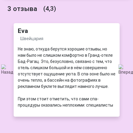
3 отзыва
(4,3)
Eva
Швейцария
Не знаю, откуда берутся хорошие отзывы, но
нам было не слишком комфортно в Гранд-отеле
Бад-Рагац. Это, безусловно, связано с тем, что
отель слишком большой и в нём совершенно
отсутствует ощущение уюта. В спа-зоне было не
очень тепло, а бассейн на фотографиях в
рекламном буклете выглядит намного лучше.
При этом стоит отметить, что сами спа-
процедуры оказались неплохими: специалисты
были профессиональны, а качество услуг
порадовало. Жаль только, что в остальном
впечатление было подпорчено. Нам пришлось
долго ждать столик на завтрак, что