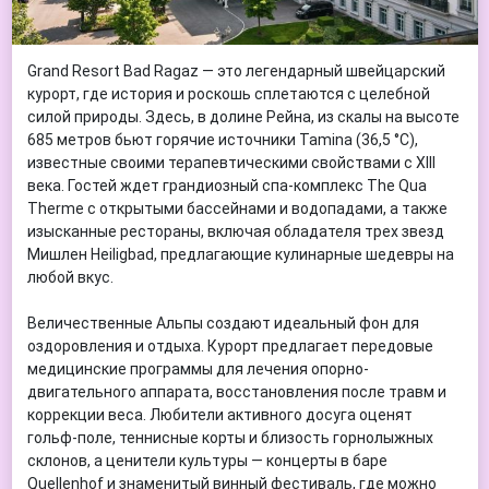
Grand Resort Bad Ragaz — это легендарный швейцарский
курорт, где история и роскошь сплетаются с целебной
силой природы. Здесь, в долине Рейна, из скалы на высоте
685 метров бьют горячие источники Tamina (36,5 °C),
известные своими терапевтическими свойствами с XIII
века. Гостей ждет грандиозный спа-комплекс The Qua
Therme с открытыми бассейнами и водопадами, а также
изысканные рестораны, включая обладателя трех звезд
Мишлен Heiligbad, предлагающие кулинарные шедевры на
любой вкус.
Величественные Альпы создают идеальный фон для
оздоровления и отдыха. Курорт предлагает передовые
медицинские программы для лечения опорно-
двигательного аппарата, восстановления после травм и
коррекции веса. Любители активного досуга оценят
гольф-поле, теннисные корты и близость горнолыжных
склонов, а ценители культуры — концерты в баре
Quellenhof и знаменитый винный фестиваль, где можно