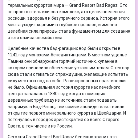
термальных курортов мира — Grand Resort Bad Ragaz. Это
не просто отель или спа-комплекс; это целая вселенная
роскоши, здоровья и безупречного сервиса. История этого
места уходит корнями в глубокое прошлое, и именно
целебная сила природы стала фундаментом для создания
этого оазиса спокойствия.
Целебные качества бад-рагацких вод были открыты в
1242 году монахами-бенедиктинцами. В местном ущелье
Тамина они обнаружили горячий источник, купание в
котором приносило облегчение уставшим телам. С тех пор
сюда стали стекаться страждущие, желающие испытать
силу местных вод на себе. Разочарованных практически
не было. Официальная история курорта как лечебного
центра началась в 1840 году, когда с помощью
деревянных труб воду из источника стали подавать
напрямую в Бад-Рагац, тем самым засвидетельствовав
открытие первого минерального курорта в Швейцарии. И
потянулась в городок аристократия со всего Старого
Света, в том числе и из России.
Сегодня Grand Resort Bad Ragaz бережно хранит это