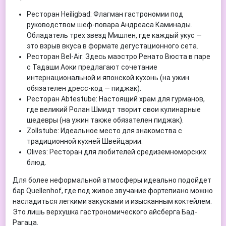
Ресторан Heiligbad: Флагман гастрономии под
руководством шеф-повара Андреаса Каминады.
Обладатель трех звезд Мишлен, где каждый укус —
это взрыв вкуса в формате дегустационного сета.
Ресторан Bel-Air: Здесь маэстро Ренато Вюста в паре
с Тадаши Аоки предлагают сочетание
интернациональной и японской кухонь (на ужин
обязателен дресс-код — пиджак).
Ресторан Abtestube: Настоящий храм для гурманов,
где великий Ролан Шмидт творит свои кулинарные
шедевры (на ужин также обязателен пиджак).
Zollstube: Идеальное место для знакомства с
традиционной кухней Швейцарии.
Olives: Ресторан для любителей средиземноморских
блюд.
Для более неформальной атмосферы идеально подойдет
бар Quellenhof, где под живое звучание фортепиано можно
насладиться легкими закусками и изысканным коктейлем.
Это лишь верхушка гастрономического айсберга Бад-
Рагаца.